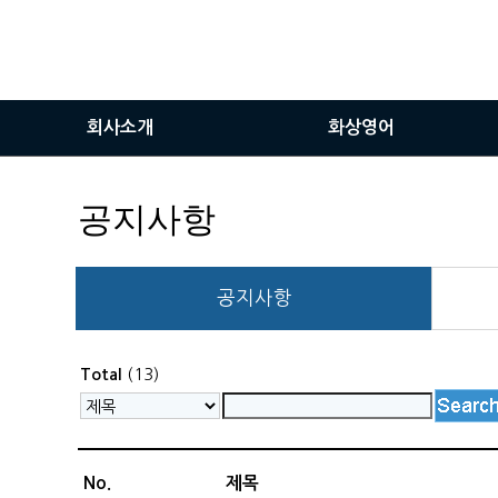
회사소개
화상영어
인사말
화상영어란
공지사항
비전
화상영어장점
서비스이용안내
공지사항
화상솔루션사용방법
(13)
Total
No.
제목