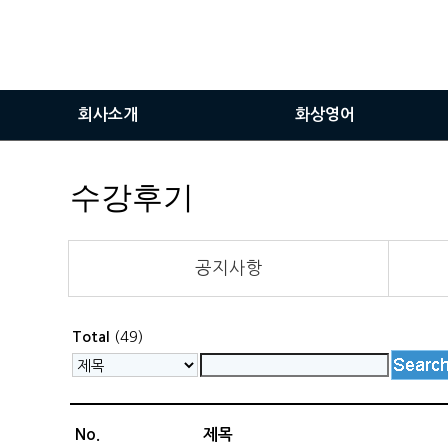
회사소개
화상영어
인사말
화상영어란
수강후기
비전
화상영어장점
서비스이용안내
공지사항
화상솔루션사용방법
(49)
Total
No.
제목