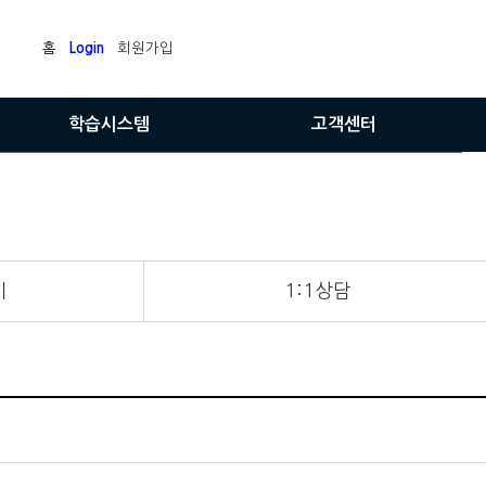
홈
Login
회원가입
학습시스템
고객센터
내강의실
공지사항
학습평가서
질문과답변
매월레벨평가
수강후기
기
1:1상담
자기위치성적표
1:1상담
부가서비스