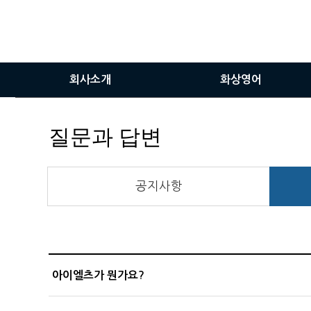
회사소개
화상영어
인사말
화상영어란
질문과 답변
비전
화상영어장점
서비스이용안내
공지사항
화상솔루션사용방법
아이엘츠가 뭔가요?