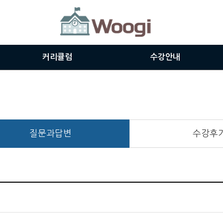
커리큘럼
수강안내
주니어과정
수강신청
시니어과정
쿠폰등록
인터뷰영어과정
수강절차
질문과답변
수강후
공인시험대비과정
강사소개
비즈니스과정
교재보기