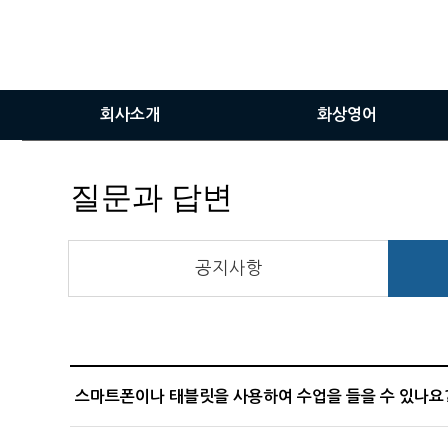
회사소개
화상영어
인사말
화상영어란
질문과 답변
비전
화상영어장점
서비스이용안내
공지사항
화상솔루션사용방법
스마트폰이나 태블릿을 사용하여 수업을 들을 수 있나요