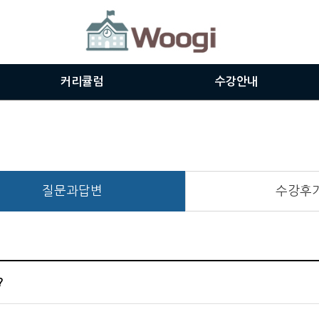
커리큘럼
수강안내
주니어과정
수강신청
시니어과정
쿠폰등록
인터뷰영어과정
수강절차
질문과답변
수강후
공인시험대비과정
강사소개
비즈니스과정
교재보기
?