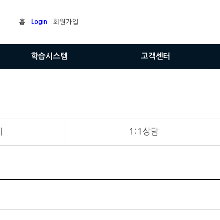
홈
Login
회원가입
학습시스템
고객센터
내강의실
공지사항
학습평가서
질문과답변
매월레벨평가
수강후기
기
1:1상담
자기위치성적표
1:1상담
부가서비스