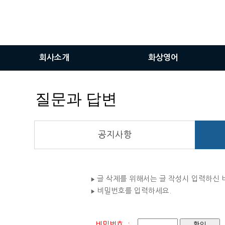
회사소개
화상영어
인사말
화상영어란
질문과 답변
비전
화상영어장점
서비스이용안내
공지사항
화상솔루션사용방법
글 삭제를 위해서는 글 작성시 입력하신
▶
비밀번호를 입력하세요.
▶
비밀번호 :