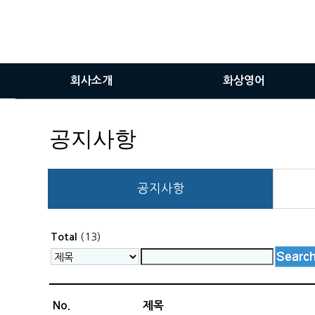
회사소개
화상영어
인사말
화상영어란
공지사항
비전
화상영어장점
서비스이용안내
공지사항
화상솔루션사용방법
(13)
Total
No.
제목