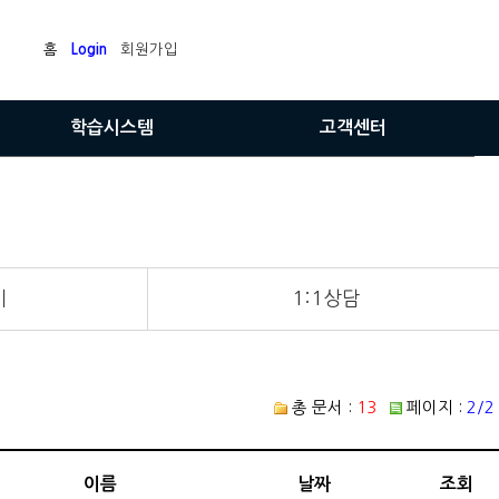
홈
Login
회원가입
학습시스템
고객센터
내강의실
공지사항
학습평가서
질문과답변
매월레벨평가
수강후기
기
1:1상담
자기위치성적표
1:1상담
부가서비스
총 문서 :
13
페이지 :
2/2
이름
날짜
조회