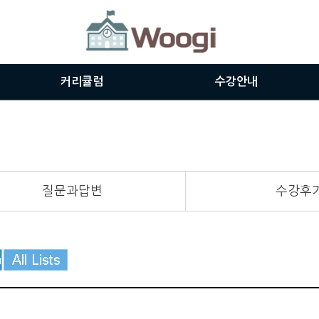
커리큘럼
수강안내
주니어과정
수강신청
시니어과정
쿠폰등록
인터뷰영어과정
수강절차
질문과답변
수강후
공인시험대비과정
강사소개
비즈니스과정
교재보기